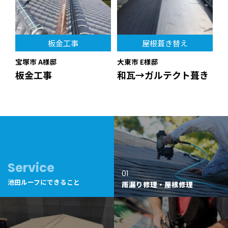
板金工事
屋根葺き替え
宝塚市 A様邸
大東市 E様邸
板金工事
和瓦→ガルテクト葺き
Service
01
池田ルーフにできること
雨漏り修理・屋根修理