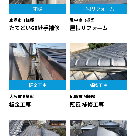
雨樋
屋根リフォーム
宝塚市 T様邸
豊中市 R様邸
たてどい60継手補修
屋根リフォーム
板金工事
補修工事
大阪市 R様邸
尼崎市 M様邸
板金工事
冠瓦 補修工事