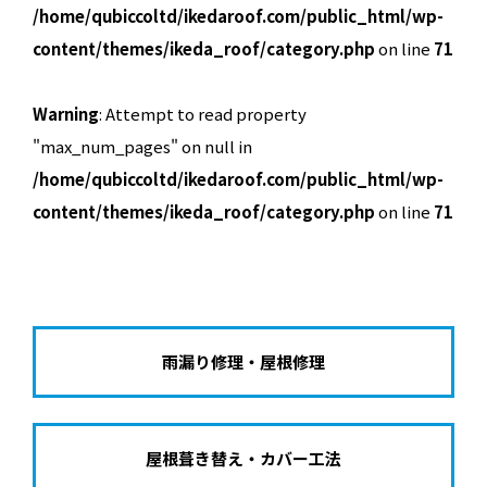
/home/qubiccoltd/ikedaroof.com/public_html/wp-
content/themes/ikeda_roof/category.php
on line
71
Warning
: Attempt to read property
"max_num_pages" on null in
/home/qubiccoltd/ikedaroof.com/public_html/wp-
content/themes/ikeda_roof/category.php
on line
71
雨漏り修理・屋根修理
屋根葺き替え・カバー工法